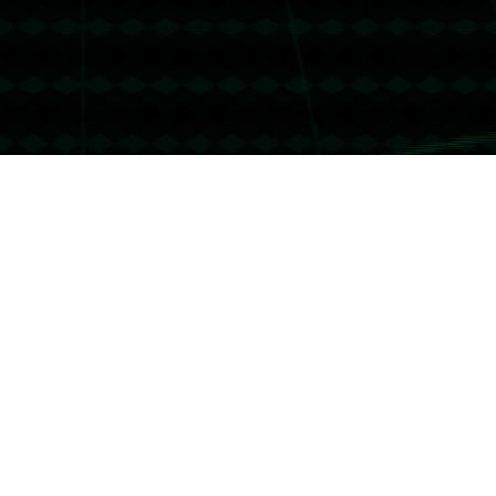
没有更多文章
没有更多文章...
联系我们
友情链接
哈哈体育
联系我们
地址：上海市市辖区虹口区凉城新村街道