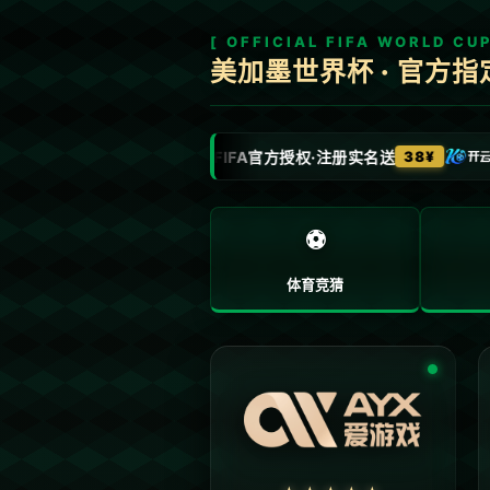
Menu
网站首页
关于我们
产品中心
新闻中心
联系方式
哈哈体育
加入收藏