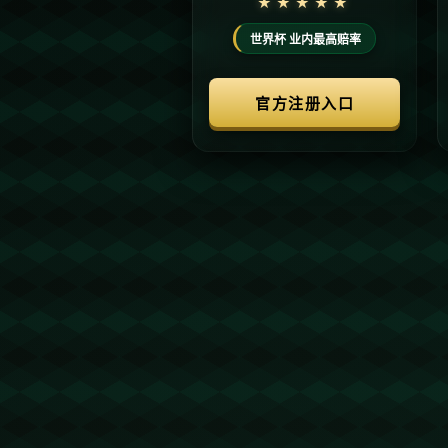
首页
关于我们
产品中心
新闻中心
联系方式