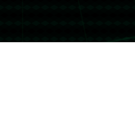
没有更多文章
没有更多文章...
联系我们
友情链接
哈哈体育
联系我们
地址：上海市市辖区虹口区凉城新村街道