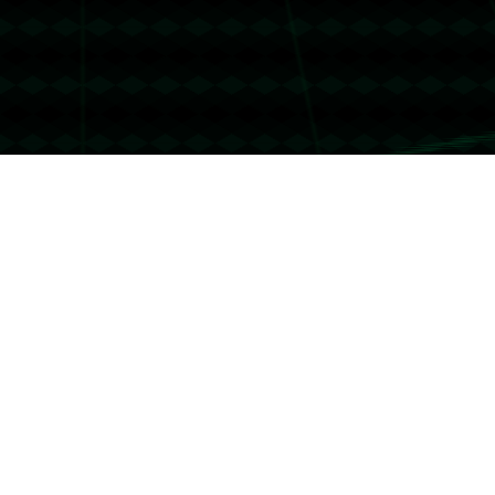
没有更多文章
没有更多文章...
联系我们
友情链接
哈哈体育
联系我们
地址：上海市市辖区虹口区凉城新村街道