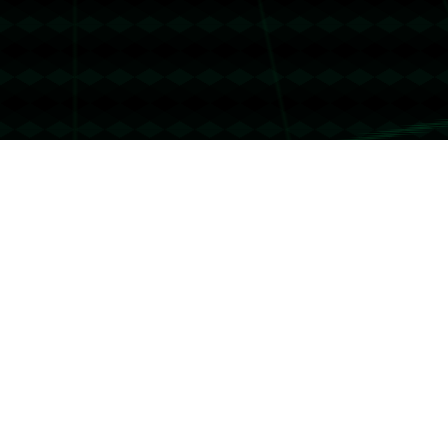
没有更多文章
没有更多文章...
联系我们
友情链接
哈哈体育
联系我们
地址：上海市市辖区虹口区凉城新村街道