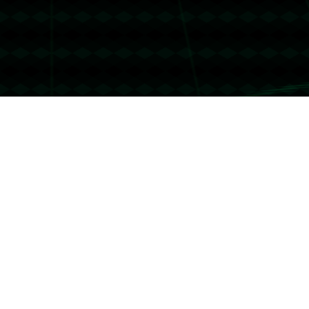
没有更多文章
没有更多文章...
联系我们
友情链接
哈哈体育
联系我们
地址：上海市市辖区虹口区凉城新村街道